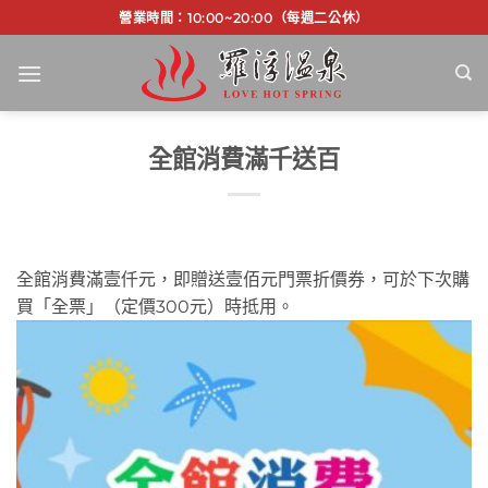
Skip
營業時間：10:00~20:00（每週二公休）
to
content
全館消費滿千送百
全館消費滿壹仟元，即贈送壹佰元門票折價券，可於下次購
買「全票」（定價300元）時抵用。