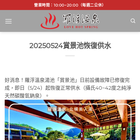
Skip
營業時間：10:00~20:00（每週二公休）
to
content
20250524賞景池恢復供水
好消息！羅浮溫泉湯池「賞景池」日前設備故障已修復完
成，即日（5/24）起恢復正常供水（攝氏40~42度之純淨
天然碳酸氫鈉泉）。