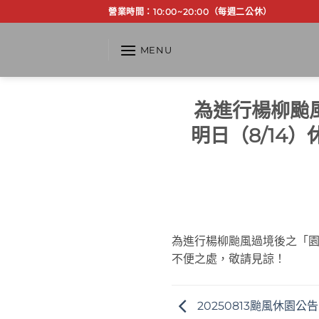
Skip
營業時間：10:00~20:00（每週二公休）
to
content
MENU
為進行楊柳颱
明日（8/14
為進行楊柳颱風過境後之「園區
不便之處，敬請見諒！
20250813颱風休園公告