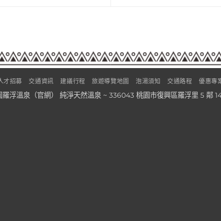
人才招募
交通資訊
建議行程
旅遊導覽地圖
泡湯須知
交通路程
優惠專
© 桃園羅浮溫泉（官網） 純淨天然溫泉 ~ 336043 桃園市復興區羅浮里 5 鄰 140之