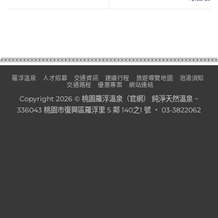
羅浮溫泉
人才招募
交通資訊
建議行程
旅遊導覽地圖
泡湯須知
交通路程
優惠專案
網站連結
Copyright 2026 © 桃園羅浮溫泉（官網） 純淨天然溫泉 ~
336043 桃園市復興區羅浮里 5 鄰 140之1 號 ‧ 03-3822062