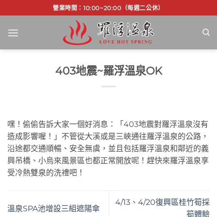
Skip
營業時間：10:00~20:00（每週二公休）
to
content
403地震~羅浮溫泉OK
嘿！偷偷告訴大家一個好消息：「403地震對羅浮溫泉沒有
造成影響喔！」不管從大溪或是三峽通往羅浮溫泉的公路，
沿途都交通順暢、安全無虞，並且包括羅浮溫泉和鄰近的義
興吊橋、小烏來風景區也都正常開放呢！趕快來羅浮溫泉享
受冷熱雙泉的洗禮吧！
4/13、4/20復興區桂竹筍採
溫泉SPA池增設三組遮陽傘
筍體驗