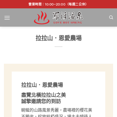
Skip
營業時間：10:00~20:00（每週二公休）
to
content
拉拉山．恩愛農場
拉拉山．恩愛農場
盡覽北橫拉拉山之美
誠摯邀請您的到訪
蜿蜒的山路風景秀麗，農場裡的櫻花美
不勝收，綻放枝椏盛況，場主夫婦待人