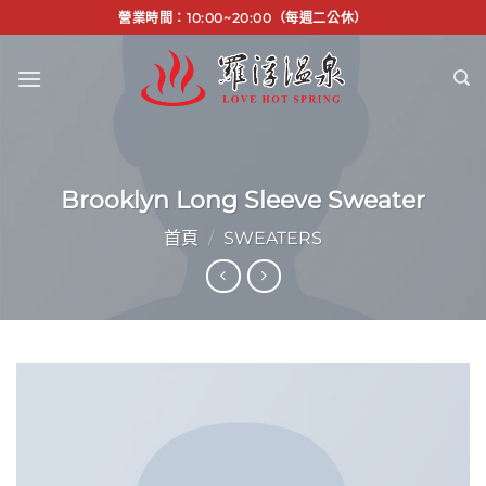
Skip
營業時間：10:00~20:00（每週二公休）
to
content
Brooklyn Long Sleeve Sweater
首頁
/
SWEATERS