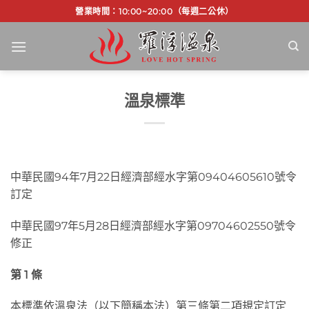
Skip
營業時間：10:00~20:00（每週二公休）
to
content
溫泉標準
中華民國94年7月22日經濟部經水字第09404605610號令
訂定
中華民國97年5月28日經濟部經水字第09704602550號令
修正
第 1
條
本標準依溫泉法（以下簡稱本法）第三條第二項規定訂定