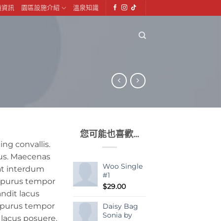
通資訊
園區設施介紹
溫泉知識
您可能也喜歡…
ng convallis.
us. Maecenas
Woo Single
at interdum
#1
t purus tempor
$
29.00
ndit lacus
 purus tempor
Daisy Bag
Sonia by
 lacus posuere.