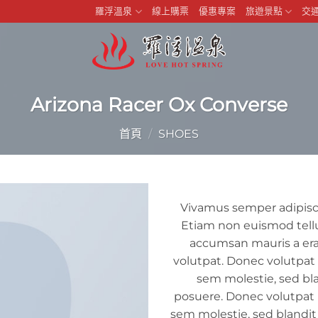
羅浮溫泉
線上購票
優惠專案
旅遊景點
交
Arizona Racer Ox Converse
首頁
/
SHOES
Vivamus semper adipisci
Etiam non euismod tell
accumsan mauris a er
volutpat. Donec volutpa
sem molestie, sed bla
posuere. Donec volutpat
sem molestie, sed blandit