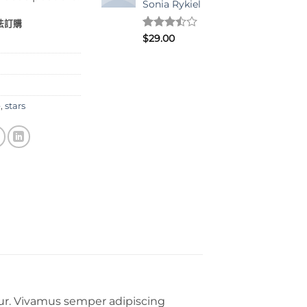
Sonia Rykiel
法訂購
評分
2
$
29.00
3.50
/
5，已有
位顧客
進行評
分
e
,
stars
tur. Vivamus semper adipiscing