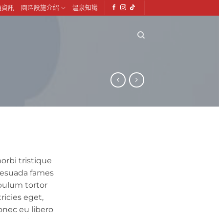
通資訊
園區設施介紹
溫泉知識
rbi tristique
lesuada fames
ibulum tortor
ricies eget,
onec eu libero