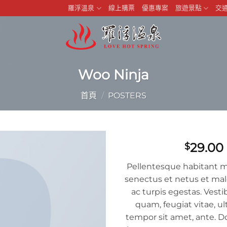
羅浮溫泉
線上購票
優惠專案
旅遊景點
交
Woo Ninja
首頁
/
POSTERS
29.00
$
Pellentesque habitant mo
senectus et netus et ma
ac turpis egestas. Vest
quam, feugiat vitae, ult
tempor sit amet, ante. D