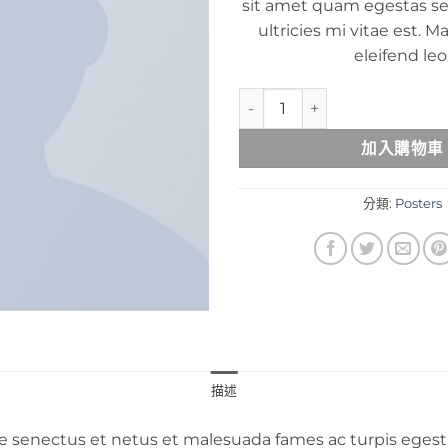
sit amet quam egestas s
ultricies mi vitae est. M
eleifend leo
Woo Ninja 數量
加入購物車
分類:
Posters
描述
e senectus et netus et malesuada fames ac turpis egest