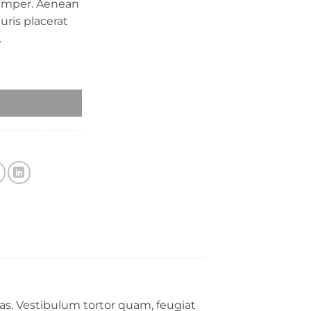
emper. Aenean
auris placerat
.
as. Vestibulum tortor quam, feugiat