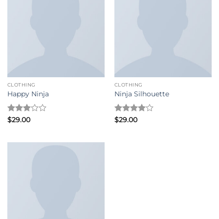
CLOTHING
CLOTHING
Happy Ninja
Ninja Silhouette
評分
3
評分
4
$
29.00
$
29.00
滿分 5
滿分 5