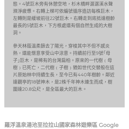
態。4號巨木旁有休憩空地，杉木橋畔潺潺溪水聲
滌淨疲憊。右轉上梯可依編號循序造訪每株巨木，
左轉則是緩坡前往22號巨木。右轉走到底抵達樹齡
最長的5號巨木，下方根處還有個自然生成的大樹
洞。
參天林蔭溫柔篩去了陽光，穿梭其中不但不感炎
熱，還能愜意享受山中涼意。持續前行至9號｢母
子｣巨木，是稀有的台灣扁柏。原來的一代樹﹙母
樹﹚已死亡，二代樹﹙子樹﹚猶如世代交替般在這
片原始林中持續生長，至今已有440年樹齡。鄰近
達觀亭的18號神木，是2株千年神木連生而成，樹
圍達20.8公尺，是全區最大的巨木。
羅浮溫泉湯池至拉拉山國家森林遊樂區 Google