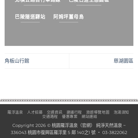
巴陵隧道驛站
阿姆坪薑母島
角板山行館
慈湖園區
羅浮溫泉
人才招募
交通資訊
建議行程
旅遊導覽地圖
泡湯須知
交通路程
優惠專案
網站連結
Copyright 2026 © 桃園羅浮溫泉（官網） 純淨天然溫泉 ~
336043 桃園市復興區羅浮里 5 鄰 140之1 號 ‧ 03-3822062