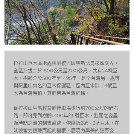
拉拉山巨木區地處桃園復興區與新北烏來區交界，
全區海拔介於1500公尺至2130公尺，共有24株巨
木，樹齡介於500年至1495年，是全台灣另一處可
與阿里山齊名的巨木保護區。區內巨木除了9號巨
木為台灣扁柏，其餘皆為台灣紅檜。
從拉拉山生態教育館停車場步行約700公尺的碎石
路，即可見到樹齡1400年的1號巨木，壯闊之姿盡
顯時間之流的刻畫痕跡。依序抵2號、3號巨木，在
陡坡奮力拔地而起的樹根，展現力與美的狂野姿