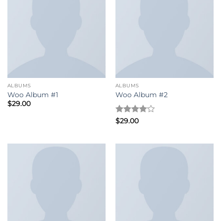
ALBUMS
ALBUMS
Woo Album #1
Woo Album #2
$
29.00
評分
4
$
29.00
滿分 5