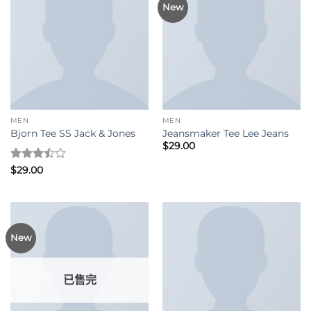
New
MEN
MEN
Bjorn Tee SS Jack & Jones
Jeansmaker Tee Lee Jeans
$
29.00
評分
$
29.00
3.5
滿
分 5
New
已售完