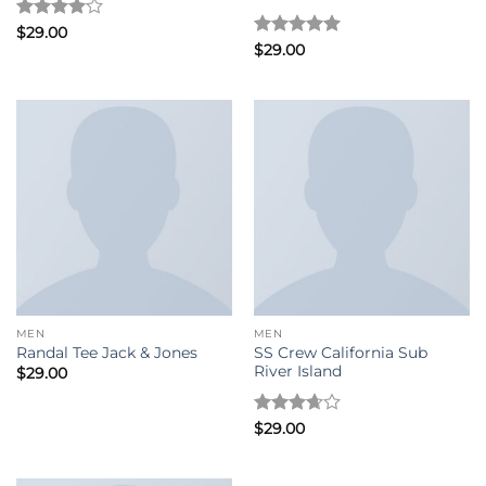
評分
4
$
29.00
滿分 5
評分
5
滿
$
29.00
分 5
MEN
MEN
SS Crew California Sub
Randal Tee Jack & Jones
River Island
$
29.00
評分
$
29.00
3.67
滿
分 5