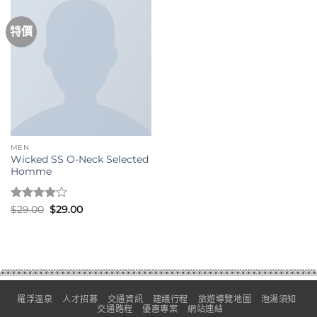
特價
MEN
Wicked SS O-Neck Selected
Homme
評分
4
原
目
$
29.00
$
29.00
始
前
滿分 5
價
價
格：
格：
$29.00。
$29.00。
羅浮溫泉
人才招募
交通資訊
建議行程
旅遊導覽地圖
泡湯須知
交通路程
優惠專案
網站連結