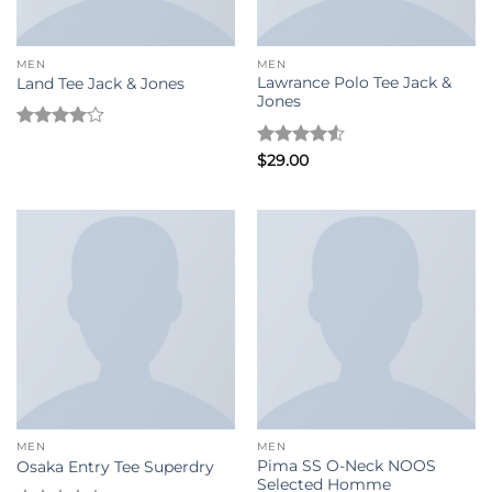
MEN
MEN
Lawrance Polo Tee Jack &
Land Tee Jack & Jones
Jones
評分
4
滿分 5
評分
4.5
$
29.00
滿分 5
MEN
MEN
Pima SS O-Neck NOOS
Osaka Entry Tee Superdry
Selected Homme