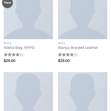
New
BAGS
BAGS
Adelia Bag, NYPD
Alanya Braided Leather
評分
4
評分
4
$
29.00
$
29.00
滿分 5
滿分 5