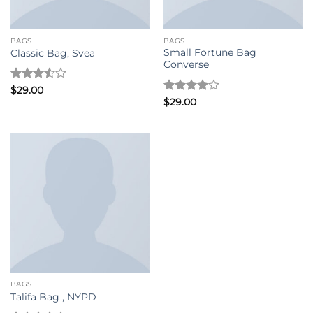
BAGS
BAGS
Small Fortune Bag
Classic Bag, Svea
Converse
評分
$
29.00
3.5
滿
評分
4
$
29.00
分 5
滿分 5
BAGS
Talifa Bag , NYPD