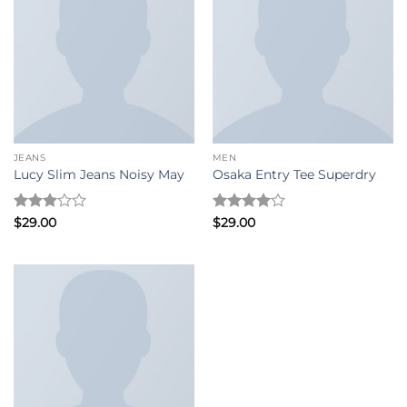
JEANS
MEN
Lucy Slim Jeans Noisy May
Osaka Entry Tee Superdry
評分
3
評分
4
$
29.00
$
29.00
滿分 5
滿分 5