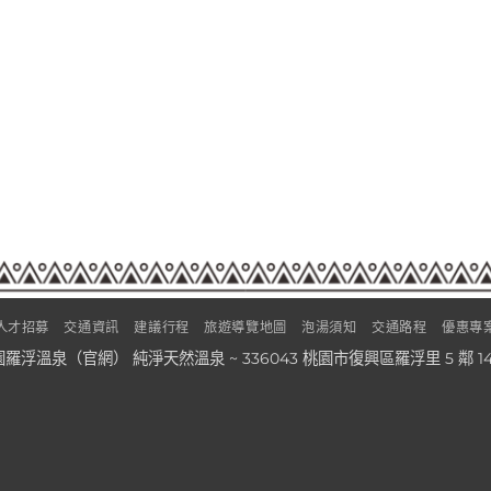
人才招募
交通資訊
建議行程
旅遊導覽地圖
泡湯須知
交通路程
優惠專
© 桃園羅浮溫泉（官網） 純淨天然溫泉 ~ 336043 桃園市復興區羅浮里 5 鄰 140之