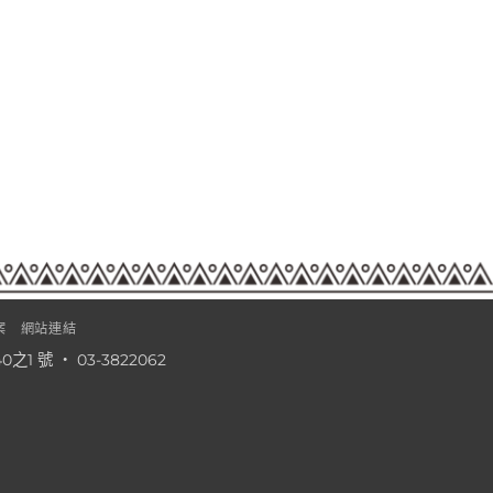
案
網站連結
1 號 ‧ 03-3822062