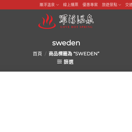
羅浮溫泉
線上購票
優惠專案
旅遊景點
交
sweden
首頁
/
商品標籤為 “SWEDEN”
篩選