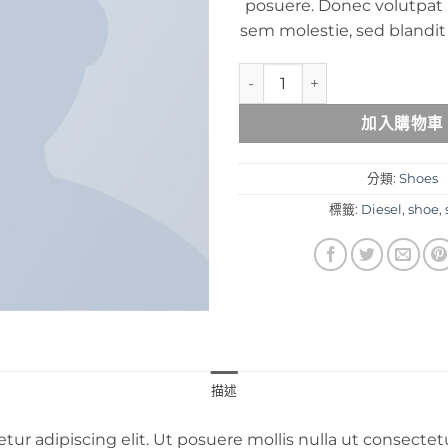
posuere. Donec volutpat
sem molestie, sed blandit
Magnete Exposure Diesel 數量
加入購物車
分類:
Shoes
標籤:
Diesel
,
shoe
,
描述
tur adipiscing elit. Ut posuere mollis nulla ut consecte