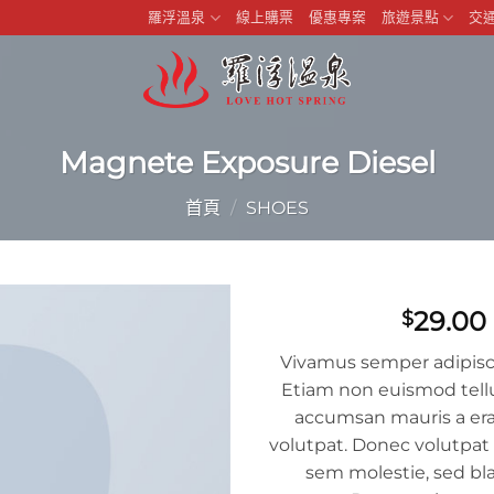
羅浮溫泉
線上購票
優惠專案
旅遊景點
交
Magnete Exposure Diesel
首頁
/
SHOES
29.00
$
Vivamus semper adipisci
Etiam non euismod tell
accumsan mauris a er
volutpat. Donec volutpa
sem molestie, sed bla