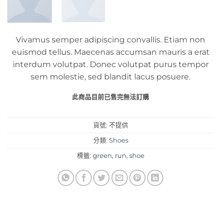
Vivamus semper adipiscing convallis. Etiam non
euismod tellus. Maecenas accumsan mauris a erat
interdum volutpat. Donec volutpat purus tempor
sem molestie, sed blandit lacus posuere.
此商品目前已售完無法訂購
貨號:
不提供
分類:
Shoes
標籤:
green
,
run
,
shoe