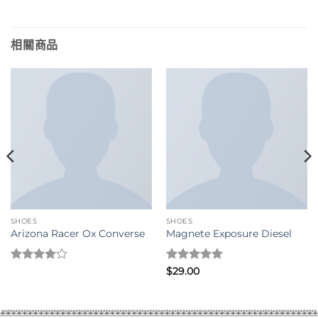
相關商品
SHOES
SHOES
Arizona Racer Ox Converse
Magnete Exposure Diesel
評分
4
評分
5
滿
$
29.00
滿分 5
分 5