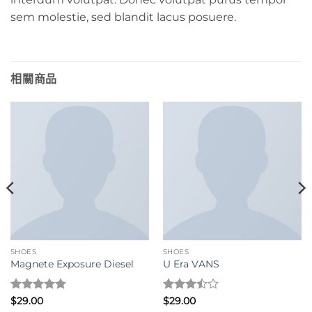
sem molestie, sed blandit lacus posuere.
相關商品
SHOES
SHOES
Magnete Exposure Diesel
U Era VANS
評分
5
滿
評分
$
29.00
$
29.00
分 5
3.5
滿