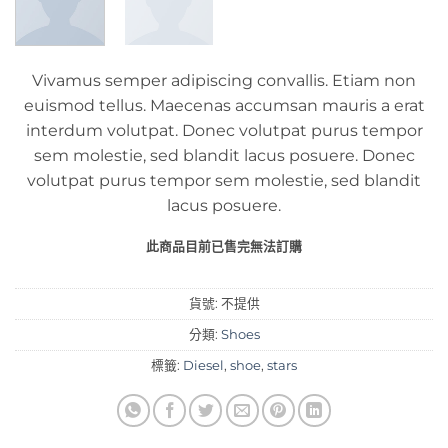
Vivamus semper adipiscing convallis. Etiam non
euismod tellus. Maecenas accumsan mauris a erat
interdum volutpat. Donec volutpat purus tempor
sem molestie, sed blandit lacus posuere. Donec
volutpat purus tempor sem molestie, sed blandit
lacus posuere.
此商品目前已售完無法訂購
貨號:
不提供
分類:
Shoes
標籤:
Diesel
,
shoe
,
stars